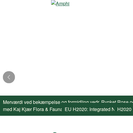
Merværdi ved bekæmpelse og formidling vedr. Rynket Rose og 
med Kaj Kjær Flora & Fauna som projektleder. Læs artiklen he
EU H2020: Integrated NBS-based
EU H2020 RECO
H2020 C
LIF