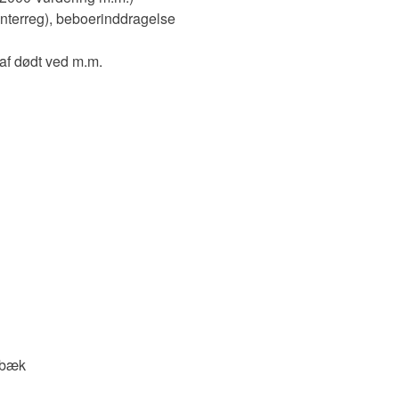
Interreg), beboerinddragelse
 af dødt ved m.m.
Kibæk