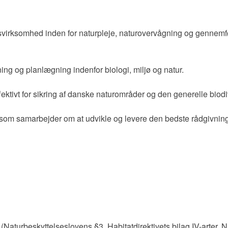
virksomhed inden for naturpleje, naturovervågning og gennemfør
ing og planlægning indenfor biologi, miljø og natur.
fektivt for sikring af danske naturområder og den generelle biodiv
, som samarbejder om at udvikle og levere den bedste rådgivning
g (Naturbeskyttelseslovens §3, Habitatdirektivets bilag IV-arter,