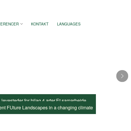
FERENCER
KONTAKT
LANGUAGES
evesteder for bilag 4 arter.Et samarbejde
ll-being of Citizens: the euPOLIS Approach
ions in reducing hydro-meteorological risks
portunities for European Transports Networks
t habitats with a focus on Osmoderma eremita
t FUture Landscapes in a changing climate
 of fire-bellied toads in the Baltic region"
i de nordiske lande og eDNA-prøveudtagning
apond, en af vores klimatilpasning løsninger