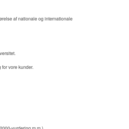
else af nationale og internationale
ersitet.
 for vore kunder.
 N2000-vurdering m.m.)