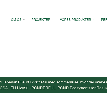
OM OS
PROJEKTER
VORES PRODUKTER
RE
Japansk Pileurt i kystnatur med sommerhuse, hvor der skabes l
r
 Urban Planning Methodology for Enhancing the Health and We
NECT: Demonstrating the effectiveness of Nature Based Solut
SA - BISON: Biodiversity and Infrastructure Synergies and Op
E Open Woods, Improvement of the conservation status of fores
EU H2020 - PONDERFUL: POND Ecosystems for Resilien
EU LIFE Projekt LIFE04NAT/DE/00028 "Management
Kortlægning af Chytrid-svampen 
Biowater Clim