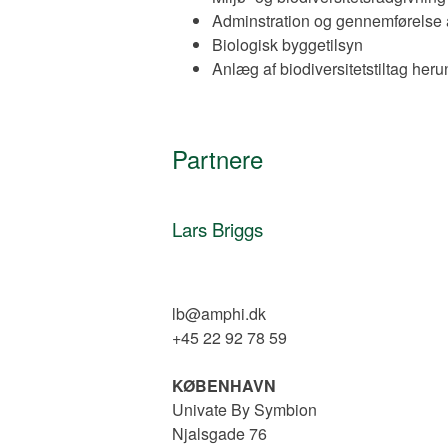
Adminstration og gennemførelse a
Biologisk byggetilsyn
Anlæg af biodiversitetstiltag her
Partnere
Lars Briggs
lb@amphi.dk
+45 22 92 78 59
KØBENHAVN
Univate By Symbion
Njalsgade 76