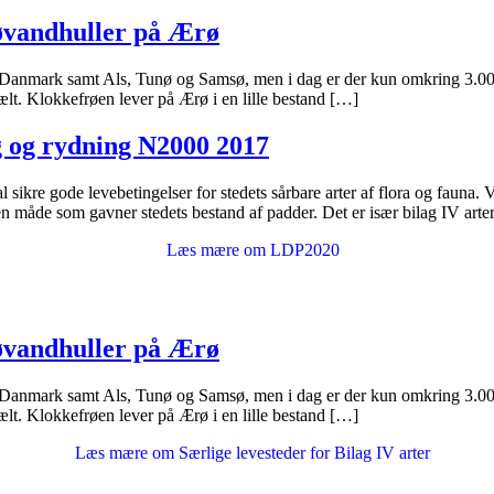
røvandhuller på Ærø
e Danmark samt Als, Tunø og Samsø, men i dag er der kun omkring 3.000 
lt. Klokkefrøen lever på Ærø i en lille bestand […]
 og rydning N2000 2017
ikre gode levebetingelser for stedets sårbare arter af flora og fauna.
en måde som gavner stedets bestand af padder. Det er især bilag IV arte
Læs mære om LDP2020
røvandhuller på Ærø
e Danmark samt Als, Tunø og Samsø, men i dag er der kun omkring 3.000 
lt. Klokkefrøen lever på Ærø i en lille bestand […]
Læs mære om Særlige levesteder for Bilag IV arter