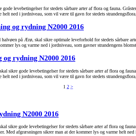
ode levebetingelser for stedets sårbare arter af flora og fauna. Gråsten
lt ned i jordniveau, som vil være til gavn for stedets strandengsflora
ing og rydning N2000 2016
lvøen på Ærø, skal sikre optimale leveforhold for stedets sårbare art
 kommer lys og varme ned i jordniveau, som gavner strandengens blomst
ng og rydning N2000 2016
l sikre gode levebetingelser for stedets sårbare arter af flora og faun
elt ned i jordniveau, som vil være til gavn for stedets strandengsflor
1
2
>
rydning N2000 2016
 sikre gode levebetingelser for stedets sårbare arter af flora og fauna
er. Med afgræsningen sikrer man at der kommer lys og varme helt ned 