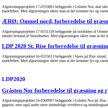
Afgræsningsprojektet 17-0333861 beliggende i Gråsten Nor, skal sikre g
markfirben. Med afgræsningen sikrer man at der kommer lys og varme he
ÆRØ: Ommel nord, forberedelse til græsn
Afgræsningsprojektet 17-0331318 beliggende på nordsiden af Ommel ha
mindre bestand af Strandtudser. Med afgræsningen sikrer man at der
LDP 2020 St. Rise forberedelse til græsni
Afgræsningsprojektet 16-0335813 beliggende i Sjoen på Rise strand, ska
markfirben. Med afgræsningen sikrer man at der kommer lys og varme h
LDP2020
Gråsten Nor forberedelse til græsning og 
Afgræsningsprojektet 16-0300997 beliggende i Gråsten Nor på Ærø, skal
gøgeurt, men også andre mere almindelige overdrevs-og strandengsart