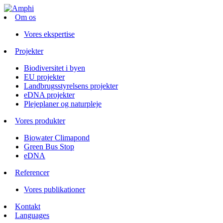
Om os
Vores ekspertise
Projekter
Biodiversitet i byen
EU projekter
Landbrugsstyrelsens projekter
eDNA projekter
Plejeplaner og naturpleje
Vores produkter
Biowater Climapond
Green Bus Stop
eDNA
Referencer
Vores publikationer
Kontakt
Languages