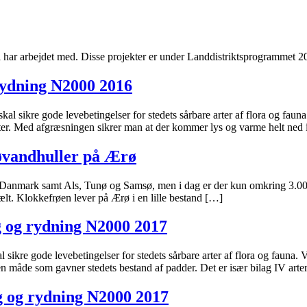
hi har arbejdet med. Disse projekter er under Landdistriktsprogrammet
rydning N2000 2016
 sikre gode levebetingelser for stedets sårbare arter af flora og fauna
er. Med afgræsningen sikrer man at der kommer lys og varme helt ned 
røvandhuller på Ærø
e Danmark samt Als, Tunø og Samsø, men i dag er der kun omkring 3.000 
lt. Klokkefrøen lever på Ærø i en lille bestand […]
 og rydning N2000 2017
ikre gode levebetingelser for stedets sårbare arter af flora og fauna.
en måde som gavner stedets bestand af padder. Det er især bilag IV arte
 og rydning N2000 2017