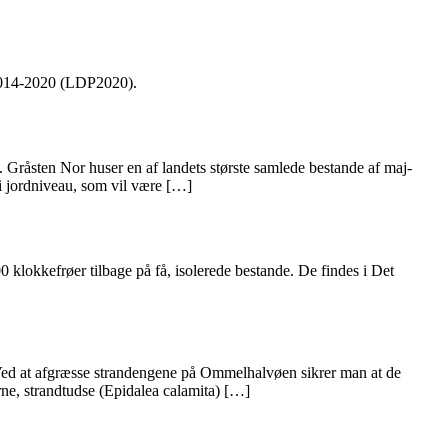
 2014-2020 (LDP2020).
. Gråsten Nor huser en af landets største samlede bestande af maj-
i jordniveau, som vil være […]
klokkefrøer tilbage på få, isolerede bestande. De findes i Det
 Ved at afgræsse strandengene på Ommelhalvøen sikrer man at de
rne, strandtudse (Epidalea calamita) […]