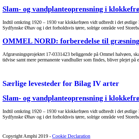
Slam- og vandplanteoprensning i klokkef
Indtil omkring 1920 – 1930 var klokkefrøen vidt udbredt i det østlig
Sydfynske Øhav og i det forholdsvis tørre, solrige område ved Storebæ
OMMEL NORD: forberedelse til græsning
Afgræsningsprojektet 17-0331423 beliggende på Ommel halvøen, skal s
tidvise samt mere permanente vandhuller som findes, bliver plejet på 
Særlige levesteder for Bilag IV arter
Slam- og vandplanteoprensning i klokkef
Indtil omkring 1920 – 1930 var klokkefrøen vidt udbredt i det østlig
Sydfynske Øhav og i det forholdsvis tørre, solrige område ved Storebæ
Copyright Amphi 2019 -
Cookie Declaration