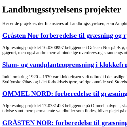
Landbrugsstyrelsens projekter
Her er de projekter, der finansieres af Landbrugsstyrelsen, som Amp
Gråsten Nor forberedelse til græsning og 
Afgræsningsprojektet 16-0300997 beliggende i Gråsten Nor på Ærø, skal
gøgeurt, men også andre mere almindelige overdrevs-og strandengsart
Slam- og vandplanteoprensning i klokkef
Indtil omkring 1920 – 1930 var klokkefrøen vidt udbredt i det østlig
Sydfynske Øhav og i det forholdsvis tørre, solrige område ved Storebæ
OMMEL NORD: forberedelse til græsning
Afgræsningsprojektet 17-0331423 beliggende på Ommel halvøen, skal s
tidvise samt mere permanente vandhuller som findes, bliver plejet på 
GRÅSTEN NOR: forberedelse til græsning