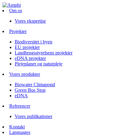
Om os
Vores ekspertise
Projekter
Biodiversitet i byen
EU projekter
Landbrugsstyrelsens projekter
eDNA projekter
Plejeplaner og naturpleje
Vores produkter
Biowater Climapond
Green Bus Stop
eDNA
Referencer
Vores publikationer
Kontakt
Languages