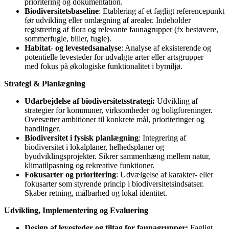
prioritering og dokumentation.
Biodiversitetsbaseline
: Etablering af et fagligt referencepunkt
før udvikling eller omlægning af arealer. Indeholder
registrering af flora og relevante faunagrupper (fx bestøvere,
sommerfugle, biller, fugle).
Habitat- og levestedsanalyse
: Analyse af eksisterende og
potentielle levesteder for udvalgte arter eller artsgrupper –
med fokus på økologiske funktionalitet i bymiljø.
Strategi & Planlægning
Udarbejdelse af biodiversitetsstrategi:
Udvikling af
strategier for kommuner, virksomheder og boligforeninger.
Oversætter ambitioner til konkrete mål, prioriteringer og
handlinger.
Biodiversitet i fysisk planlægning
: Integrering af
biodiversitet i lokalplaner, helhedsplaner og
byudviklingsprojekter. Sikrer sammenhæng mellem natur,
klimatilpasning og rekreative funktioner.
Fokusarter og prioritering
: Udvælgelse af karakter- eller
fokusarter som styrende princip i biodiversitetsindsatser.
Skaber retning, målbarhed og lokal identitet.
Udvikling, Implementering og Evaluering
Design af levesteder og tiltag for faunagrupper:
Fagligt